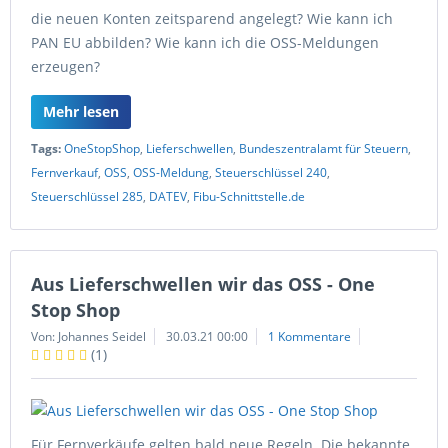
die neuen Konten zeitsparend angelegt? Wie kann ich
PAN EU abbilden? Wie kann ich die OSS-Meldungen
erzeugen?
Mehr lesen
Tags:
OneStopShop
,
Lieferschwellen
,
Bundeszentralamt für Steuern
,
Fernverkauf
,
OSS
,
OSS-Meldung
,
Steuerschlüssel 240
,
Steuerschlüssel 285
,
DATEV
,
Fibu-Schnittstelle.de
Aus Lieferschwellen wir das OSS - One
Stop Shop
Von: Johannes Seidel
30.03.21 00:00
1 Kommentare
(
1
)
Für Fernverkäufe gelten bald neue Regeln. Die bekannte