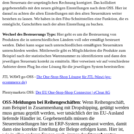
dem Steuersatz der ursprünglichen Rechnung korrigiert. Das kollidiert
gegebenenfalls mit den neuen gültigen Einstellungen nach dem OSS. Hier ist
darauf zu achten die alten Einstellungen mit den alten Steuersätzen weiter
bestehen zu lassen. Wir haben in den Fibu-Schnittstellen eine Funktion, die es
ermöglicht, Gutschriften nach der alten Einstellung zu buchen.
Wechsel des Besteuerungs Typs:
Hier geht es um die Besteuerung von
Produkten die in unterschiedlichen Ländern voll oder ermäßigt besteuert
werden. Dabei kann sogar nach unterschiedlichen ermäßigten Steuersätzen
unterschieden werden. Mittlerweile gibt es Möglichkeiten die Produkte zum
Beispiel nach der statistischen Warennummer zu identifizieren und dann den
jeweiligen Steuersatz korrekt zu ermitteln. Hier verweisen wir auf verschiedene
Anbieter deren Plug Ins eine Lösung für die jeweiligen System bereitstellen:
JTL WAWI:go-OSS -
Die One-Stop-Shop Lösung für JTL-Wawi (go-
ecommerce.de)
Plentymarkets:OSS:
Der EU One-Stop-Shop Connector | eClear AG
OSS-Meldungen bei Reihengeschäften
: Wenn Reihengeschäft,
zum Beispiel in Zusammenhang mit Dropshipping, getätigt werden
muss genau geprüft werden, wer tatsächlich der ins EU-Ausland
liefernde Händler ist. Gegebenenfalls müssen die
Steuereinstellungen hier im ERP-System angepasst werden, damit
dann eine korrekte Erstellung der Belege erfolgen kann. Hier ist,