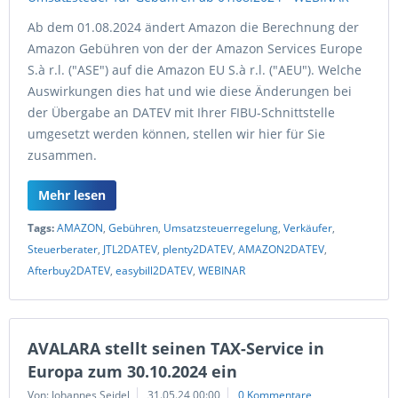
Ab dem 01.08.2024 ändert Amazon die Berechnung der
Amazon Gebühren von der der Amazon Services Europe
S.à r.l. ("ASE") auf die Amazon EU S.à r.l. ("AEU"). Welche
Auswirkungen dies hat und wie diese Änderungen bei
der Übergabe an DATEV mit Ihrer FIBU-Schnittstelle
umgesetzt werden können, stellen wir hier für Sie
zusammen.
Mehr lesen
Tags:
AMAZON
,
Gebühren
,
Umsatzsteuerregelung
,
Verkäufer
,
Steuerberater
,
JTL2DATEV
,
plenty2DATEV
,
AMAZON2DATEV
,
Afterbuy2DATEV
,
easybill2DATEV
,
WEBINAR
AVALARA stellt seinen TAX-Service in
Europa zum 30.10.2024 ein
Von: Johannes Seidel
31.05.24 00:00
0 Kommentare