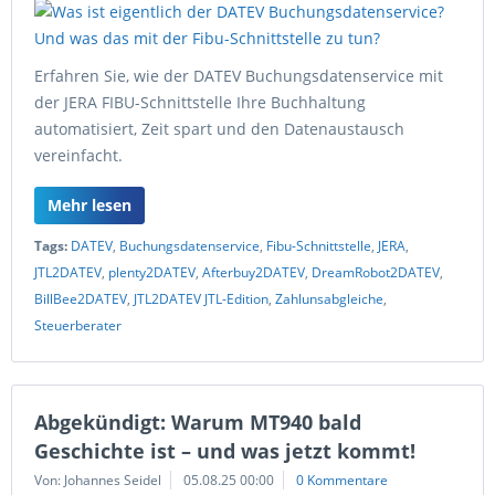
Erfahren Sie, wie der DATEV Buchungsdatenservice mit
der JERA FIBU-Schnittstelle Ihre Buchhaltung
automatisiert, Zeit spart und den Datenaustausch
vereinfacht.
Mehr lesen
Tags:
DATEV
,
Buchungsdatenservice
,
Fibu-Schnittstelle
,
JERA
,
JTL2DATEV
,
plenty2DATEV
,
Afterbuy2DATEV
,
DreamRobot2DATEV
,
BillBee2DATEV
,
JTL2DATEV JTL-Edition
,
Zahlunsabgleiche
,
Steuerberater
Abgekündigt: Warum MT940 bald
Geschichte ist – und was jetzt kommt!
Von: Johannes Seidel
05.08.25 00:00
0 Kommentare