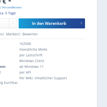
 € *
l. Versandkosten
 ca. 5 Tage
In den
Warenkorb
en
Merken
Bewerten
162508
monatliche Miete
per Lastschrift
Windows Client
tem:
ab Windows 11
:
per API
Per WIKI. Inhaltlicher Support
tig buchbar.