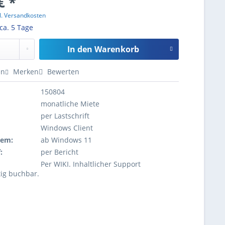
€ *
l. Versandkosten
 ca. 5 Tage
In den
Warenkorb
en
Merken
Bewerten
150804
monatliche Miete
per Lastschrift
Windows Client
tem:
ab Windows 11
:
per Bericht
Per WIKI. Inhaltlicher Support
tig buchbar.