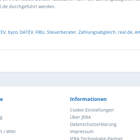
l.de durchgeführt werden.
TEV
,
byzo
,
DATEV
,
FIBU
,
Steuerberater
,
Zahlungsabgleich
,
real.de
,
A
ce
Informationen
Cookie-Einstellungen
ng
Über JERA
Datenschutzerklärung
t / WIKI
Impressum
JERA Technologie-Partner