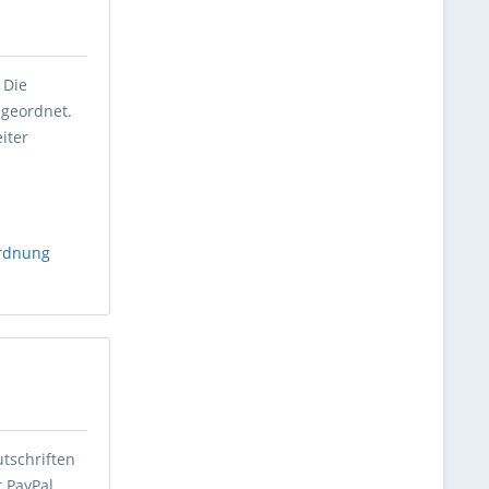
 Die
geordnet.
iter
rdnung
tschriften
 PayPal,