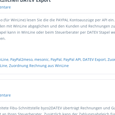
ätzlichen DATEV Export
entare
o (für WinLine) lesen Sie die die PAYPAL Kontoauszüge per API ein.
en mit WinLine abgeglichen und den Kunden und Rechnungen zu
pel kann in WinLine oder beim Steuerberater per DATEV Stapel we
den.
nLine
,
PayPal2meso
,
mesonic
,
PayPal
,
PayPal API
,
DATEV Export
,
Zuo
Line
,
Zuordnung Rechnung aus WinLine
entare
itete Fibu-Schnittstelle byzo2DATEV überträgt Rechnungen und Gu
 an Ihren Steuerberater. Zusätzlich kann der Zahlungsabgleich für