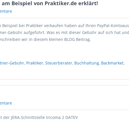
 am Beispiel von Praktiker.de erklärt!
entare
m Beispiel bei Praktiker verkaufen haben auf Ihren PayPal-Kontoau
ner-Gebühr aufgeführt. Was es mit dieser Gebühr auf sich hat und
eschreiben wir in diesem kleinen BLOG Beitrag.
rtner-Gebühr
,
Praktiker
,
Steuerberater
,
Buchhaltung
,
Backmarket
,
entare
t der JERA-Schnittstelle tricoma 2 DATEV