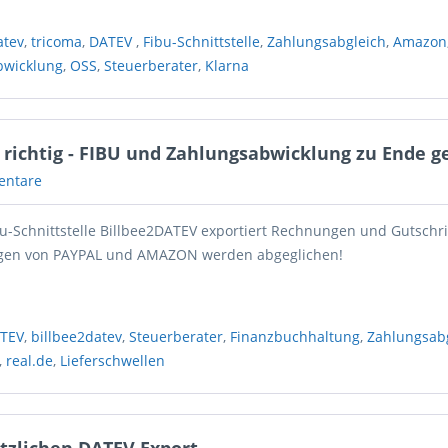
atev
,
tricoma
,
DATEV
,
Fibu-Schnittstelle
,
Zahlungsabgleich
,
Amazon
bwicklung
,
OSS
,
Steuerberater
,
Klarna
n richtig - FIBU und Zahlungsabwicklung zu Ende g
entare
u-Schnittstelle Billbee2DATEV exportiert Rechnungen und Gutschri
ngen von PAYPAL und AMAZON werden abgeglichen!
TEV
,
billbee2datev
,
Steuerberater
,
Finanzbuchhaltung
,
Zahlungsab
,
real.de
,
Lieferschwellen