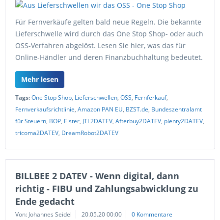
Für Fernverkäufe gelten bald neue Regeln. Die bekannte
Lieferschwelle wird durch das One Stop Shop- oder auch
OSS-Verfahren abgelöst. Lesen Sie hier, was das für
Online-Händler und deren Finanzbuchhaltung bedeutet.
Mehr lesen
Tags:
One Stop Shop
,
Lieferschwellen
,
OSS
,
Fernferkauf
,
Fernverkaufsrichtlinie
,
Amazon PAN EU
,
BZST.de
,
Bundeszentralamt
für Steuern
,
BOP
,
Elster
,
JTL2DATEV
,
Afterbuy2DATEV
,
plenty2DATEV
,
tricoma2DATEV
,
DreamRobot2DATEV
BILLBEE 2 DATEV - Wenn digital, dann
richtig - FIBU und Zahlungsabwicklung zu
Ende gedacht
Von: Johannes Seidel
20.05.20 00:00
0 Kommentare