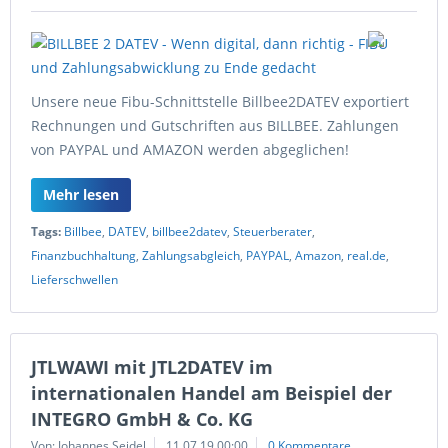
Unsere neue Fibu-Schnittstelle Billbee2DATEV exportiert
Rechnungen und Gutschriften aus BILLBEE. Zahlungen
von PAYPAL und AMAZON werden abgeglichen!
Mehr lesen
Tags:
Billbee
,
DATEV
,
billbee2datev
,
Steuerberater
,
Finanzbuchhaltung
,
Zahlungsabgleich
,
PAYPAL
,
Amazon
,
real.de
,
Lieferschwellen
JTLWAWI mit JTL2DATEV im
internationalen Handel am Beispiel der
INTEGRO GmbH & Co. KG
Von: Johannes Seidel
11.07.19 00:00
0 Kommentare