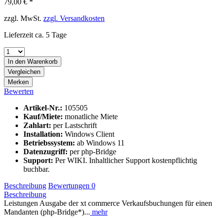
79,00 € *
zzgl. MwSt.
zzgl. Versandkosten
Lieferzeit ca. 5 Tage
In den
Warenkorb
Vergleichen
Merken
Bewerten
Artikel-Nr.:
105505
Kauf/Miete:
monatliche Miete
Zahlart:
per Lastschrift
Installation:
Windows Client
Betriebssystem:
ab Windows 11
Datenzugriff:
per php-Bridge
Support:
Per WIKI. Inhaltlicher Support kostenpflichtig
buchbar.
Beschreibung
Bewertungen
0
Beschreibung
Leistungen Ausgabe der xt commerce Verkaufsbuchungen für einen
Mandanten (php-Bridge*)...
mehr