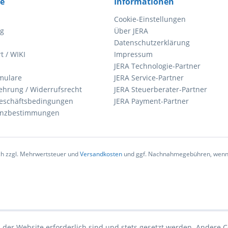
ce
Informationen
Cookie-Einstellungen
ng
Über JERA
Datenschutzerklärung
t / WIKI
Impressum
JERA Technologie-Partner
mulare
JERA Service-Partner
ehrung / Widerrufsrecht
JERA Steuerberater-Partner
eschäftsbedingungen
JERA Payment-Partner
zenzbestimmungen
ich zzgl. Mehrwertsteuer und
Versandkosten
und ggf. Nachnahmegebühren, wenn 
 der Website erforderlich sind und stets gesetzt werden. Andere C