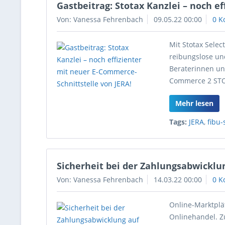
Gastbeitrag: Stotax Kanzlei – noch e
Von: Vanessa Fehrenbach
09.05.22 00:00
0 K
Mit Stotax Selec
reibungslose u
Beraterinnen und
Commerce 2 ST
Mehr lesen
Tags:
JERA
,
fibu-
Sicherheit bei der Zahlungsabwicklu
Von: Vanessa Fehrenbach
14.03.22 00:00
0 K
Online-Marktplä
Onlinehandel. Z