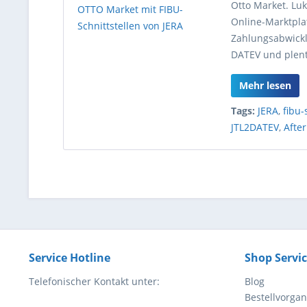
Otto Market. Lu
Online-Marktpla
Zahlungsabwickl
DATEV und plent
Mehr lesen
Tags:
JERA
,
fibu-
JTL2DATEV
,
Afte
Service Hotline
Shop Servi
Telefonischer Kontakt unter:
Blog
Bestellvorga