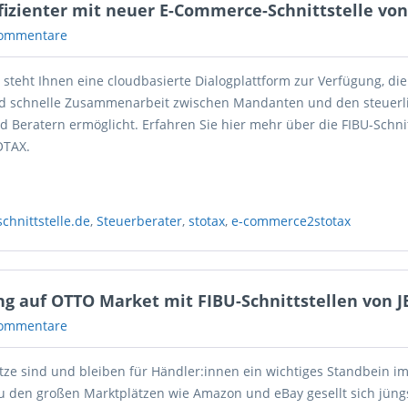
ffizienter mit neuer E-Commerce-Schnittstelle von
ommentare
t steht Ihnen eine cloudbasierte Dialogplattform zur Verfügung, die
nd schnelle Zusammenarbeit zwischen Mandanten und den steuerl
 Beratern ermöglicht. Erfahren Sie hier mehr über die FIBU-Schnit
OTAX.
schnittstelle.de
,
Steuerberater
,
stotax
,
e-commerce2stotax
ng auf OTTO Market mit FIBU-Schnittstellen von J
ommentare
tze sind und bleiben für Händler:innen ein wichtiges Standbein i
u den großen Marktplätzen wie Amazon und eBay gesellt sich jüng