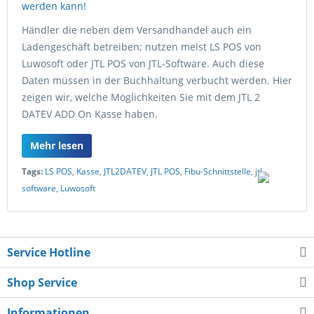
Händler die neben dem Versandhandel auch ein
Ladengeschäft betreiben; nutzen meist LS POS von
Luwosoft oder JTL POS von JTL-Software. Auch diese
Daten müssen in der Buchhaltung verbucht werden. Hier
zeigen wir, welche Möglichkeiten Sie mit dem JTL 2
DATEV ADD On Kasse haben.
Mehr lesen
Tags:
LS POS
,
Kasse
,
JTL2DATEV
,
JTL POS
,
Fibu-Schnittstelle
,
jtl-
software
,
Luwosoft
Service Hotline
Shop Service
Informationen