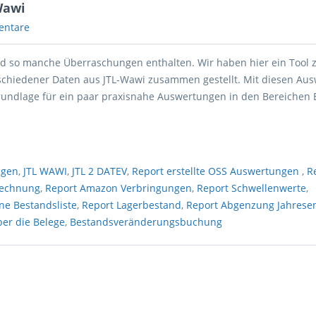
Wawi
entare
nd so manche Überraschungen enthalten. Wir haben hier ein Tool 
chiedener Daten aus JTL-Wawi zusammen gestellt. Mit diesen Au
rundlage für ein paar praxisnahe Auswertungen in den Bereichen 
.
ngen
,
JTL WAWI
,
JTL 2 DATEV
,
Report erstellte OSS Auswertungen
,
R
Rechnung
,
Report Amazon Verbringungen
,
Report Schwellenwerte
,
ne Bestandsliste
,
Report Lagerbestand
,
Report Abgenzung Jahrese
ber die Belege
,
Bestandsveränderungsbuchung