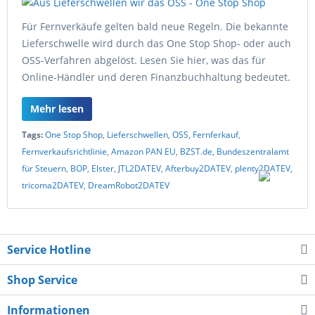
Für Fernverkäufe gelten bald neue Regeln. Die bekannte
Lieferschwelle wird durch das One Stop Shop- oder auch
OSS-Verfahren abgelöst. Lesen Sie hier, was das für
Online-Händler und deren Finanzbuchhaltung bedeutet.
Mehr lesen
Tags:
One Stop Shop
,
Lieferschwellen
,
OSS
,
Fernferkauf
,
Fernverkaufsrichtlinie
,
Amazon PAN EU
,
BZST.de
,
Bundeszentralamt
für Steuern
,
BOP
,
Elster
,
JTL2DATEV
,
Afterbuy2DATEV
,
plenty2DATEV
,
tricoma2DATEV
,
DreamRobot2DATEV
Service Hotline
Shop Service
Informationen