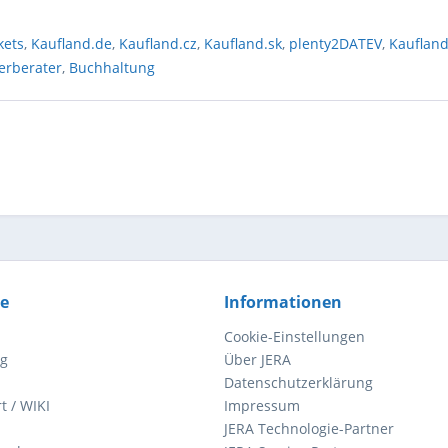
kets
,
Kaufland.de
,
Kaufland.cz
,
Kaufland.sk
,
plenty2DATEV
,
Kauflan
erberater
,
Buchhaltung
ce
Informationen
Cookie-Einstellungen
ng
Über JERA
Datenschutzerklärung
t / WIKI
Impressum
JERA Technologie-Partner