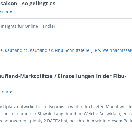
aison - so gelingt es
entare
Insights für Online-Händler
de
,
Kaufland.cz
,
Kaufland.sk
,
Fibu-Schnittstelle
,
JERA
,
Weihnachtssai
ufland-Marktplätze / Einstellungen in der Fibu-
entare
rktplatz entwickelt sich dynamisch weiter. Im letzten Monat wurd
Tschechien und der Slowakei angebunden. Welche Auswirkungen d
chnungen mit plenty 2 DATEV hat, beschreiben wir in diesem Beit