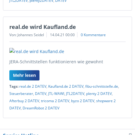
JTL2DATEV
,
plenty2DATEV
,
DATEV
real.de wird Kaufland.de
Von: Johannes Seidel
14.04.21 00:00
0 Kommentare
JERA-Schnittstellen funktionieren wie gewohnt
Mehr lesen
Tags:
real.de 2 DATEV
,
Kaufland.de 2 DATEV
,
fibu-schnittstelle.de
,
Steuerberater
,
DATEV
,
JTL-WAWI
,
JTL2DATEV
,
plenty 2 DATEV
,
Afterbuy 2 DATEV
,
tricoma 2 DATEV
,
byzo 2 DATEV
,
shopware 2
DATEV
,
DreamRobot 2 DATEV