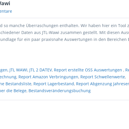
Wawi
entare
nd so manche Überraschungen enthalten. Wir haben hier ein Tool 
chiedener Daten aus JTL-Wawi zusammen gestellt. Mit diesen Au
rundlage für ein paar praxisnahe Auswertungen in den Bereichen 
.
ngen
,
JTL WAWI
,
JTL 2 DATEV
,
Report erstellte OSS Auswertungen
,
R
Rechnung
,
Report Amazon Verbringungen
,
Report Schwellenwerte
,
ne Bestandsliste
,
Report Lagerbestand
,
Report Abgenzung Jahrese
ber die Belege
,
Bestandsveränderungsbuchung