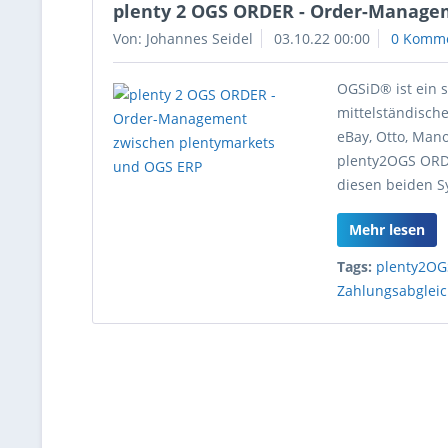
plenty 2 OGS ORDER - Order-Manage
Von: Johannes Seidel
03.10.22 00:00
0 Komm
OGSiD® ist ein s
mittelständisch
eBay, Otto, Man
plenty2OGS ORDE
diesen beiden S
Mehr lesen
Tags:
plenty2O
Zahlungsabglei