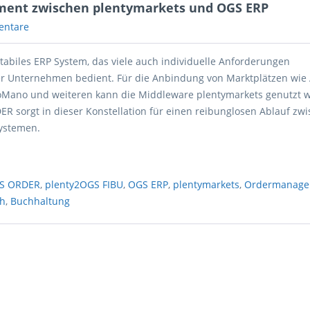
ment zwischen plentymarkets und OGS ERP
entare
tabiles ERP System, das viele auch individuelle Anforderungen
er Unternehmen bedient. Für die Anbindung von Marktplätzen wie
oMano und weiteren kann die Middleware plentymarkets genutzt 
R sorgt in dieser Konstellation für einen reibunglosen Ablauf zw
ystemen.
GS ORDER
,
plenty2OGS FIBU
,
OGS ERP
,
plentymarkets
,
Ordermanage
ch
,
Buchhaltung