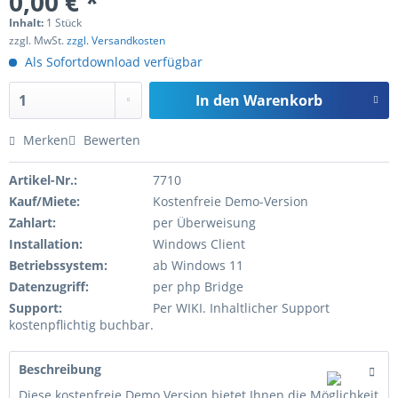
0,00 € *
Inhalt:
1 Stück
zzgl. MwSt.
zzgl. Versandkosten
Als Sofortdownload verfügbar
In den
Warenkorb
Merken
Bewerten
Artikel-Nr.:
7710
Kauf/Miete:
Kostenfreie Demo-Version
Zahlart:
per Überweisung
Installation:
Windows Client
Betriebssystem:
ab Windows 11
Datenzugriff:
per php Bridge
Support:
Per WIKI. Inhaltlicher Support
kostenpflichtig buchbar.
Beschreibung
Diese kostenfreie Demo Version bietet Ihnen die Möglichkeit