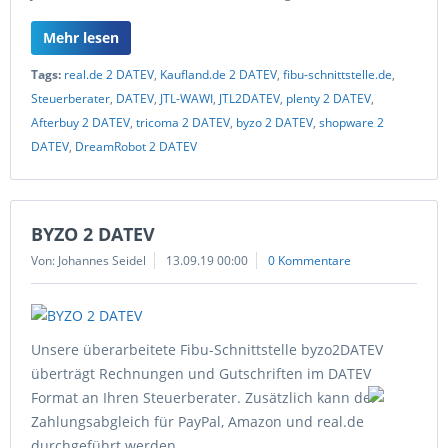
Mehr lesen
Tags:
real.de 2 DATEV
,
Kaufland.de 2 DATEV
,
fibu-schnittstelle.de
,
Steuerberater
,
DATEV
,
JTL-WAWI
,
JTL2DATEV
,
plenty 2 DATEV
,
Afterbuy 2 DATEV
,
tricoma 2 DATEV
,
byzo 2 DATEV
,
shopware 2
DATEV
,
DreamRobot 2 DATEV
BYZO 2 DATEV
Von: Johannes Seidel
13.09.19 00:00
0 Kommentare
Unsere überarbeitete Fibu-Schnittstelle byzo2DATEV
überträgt Rechnungen und Gutschriften im DATEV
Format an Ihren Steuerberater. Zusätzlich kann der
Zahlungsabgleich für PayPal, Amazon und real.de
durchgeführt werden.