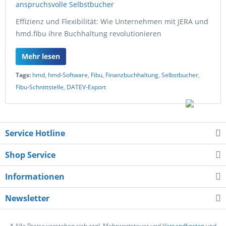
Effizienz und Flexibilität: Wie Unternehmen mit JERA und
hmd.fibu ihre Buchhaltung revolutionieren
Mehr lesen
Tags:
hmd
,
hmd-Software
,
Fibu
,
Finanzbuchhaltung
,
Selbstbucher
,
Fibu-Schnittstelle
,
DATEV-Export
Service Hotline
Shop Service
Informationen
Newsletter
* Alle Preise verstehen sich zzgl. Mehrwertsteuer und
Versandkosten
und