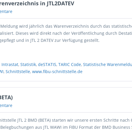
renverzeichnis in JTL2DATEV
entare
t Meldung wird jährlich das Warenverzeichnis durch das statistisch
isiert. Dieses wird direkt nach der Veröffentlichung durch Destat
ngepflegt und in JTL 2 DATEV zur Verfügung gestellt.
,
Intrastat
,
Statistik
,
deSTATIS
,
TARIC Code
,
Statistische Warenmeld
WI
,
Schnittstelle
,
www.fibu-schnittstelle.de
BETA)
entare
ittstelle JTL 2 BMD (BETA) starten wir unsere ersten Schritte nach 
 Belegbuchungen aus JTL WAWI im FIBU Format der BMD Business 