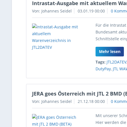
Intrastat-Ausgabe mit aktuellem Wa
Von: Johannes Seidel
03.01.19 00:00
0 Komm
Für die Intrasta
Bundesamt aktual
Schnittstelle ei
Mehr lesen
Tags:
JTL2DATEV
DutyPay
,
JTL WA
JERA goes Österreich mit JTL 2 BMD (
Von: Johannes Seidel
21.12.18 00:00
0 Komm
Mit unserer Schn
Hier werden die