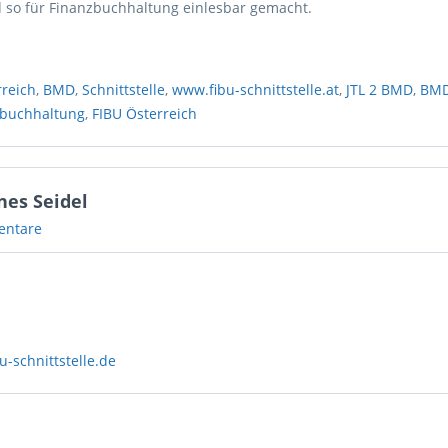
so für Finanzbuchhaltung einlesbar gemacht.
rreich
,
BMD
,
Schnittstelle
,
www.fibu-schnittstelle.at
,
JTL 2 BMD
,
BMD
zbuchhaltung
,
FIBU Österreich
nes Seidel
entare
-schnittstelle.de