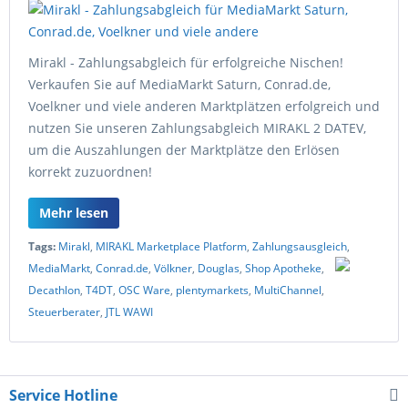
Mirakl - Zahlungsabgleich für erfolgreiche Nischen!
Verkaufen Sie auf MediaMarkt Saturn, Conrad.de,
Voelkner und viele anderen Marktplätzen erfolgreich und
nutzen Sie unseren Zahlungsabgleich MIRAKL 2 DATEV,
um die Auszahlungen der Marktplätze den Erlösen
korrekt zuzuordnen!
Mehr lesen
Tags:
Mirakl
,
MIRAKL Marketplace Platform
,
Zahlungsausgleich
,
MediaMarkt
,
Conrad.de
,
Völkner
,
Douglas
,
Shop Apotheke
,
Decathlon
,
T4DT
,
OSC Ware
,
plentymarkets
,
MultiChannel
,
Steuerberater
,
JTL WAWI
Service Hotline