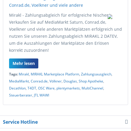
Mirakl - Zahlungsabgleich für erfolgreiche Nischen!
Verkaufen Sie auf MediaMarkt Saturn, Conrad.de,
Voelkner und viele anderen Marktplätzen erfolgreich und
nutzen Sie unseren Zahlungsabgleich MIRAKL 2 DATEV,
um die Auszahlungen der Marktplätze den Erlösen
korrekt zuzuordnen!
Mehr lesen
Tags:
Mirakl
,
MIRAKL Marketplace Platform
,
Zahlungsausgleich
,
MediaMarkt
,
Conrad.de
,
Völkner
,
Douglas
,
Shop Apotheke
,
Decathlon
,
T4DT
,
OSC Ware
,
plentymarkets
,
MultiChannel
,
Steuerberater
,
JTL WAWI
Service Hotline