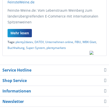
Feinste-Weine.de: Vom Lebenstraum Weinberg zum
länderübergreifenden E-Commerce mit internationalen
Spitzenweinen
Mehr lesen
Tags:
plenty2datev
,
DATEV
,
Unternehmen online
,
FIBU
,
WBK Glatt
,
Buchhaltung
,
Super-System
,
plentymarkets
Service Hotline
Shop Service
Informationen
Newsletter