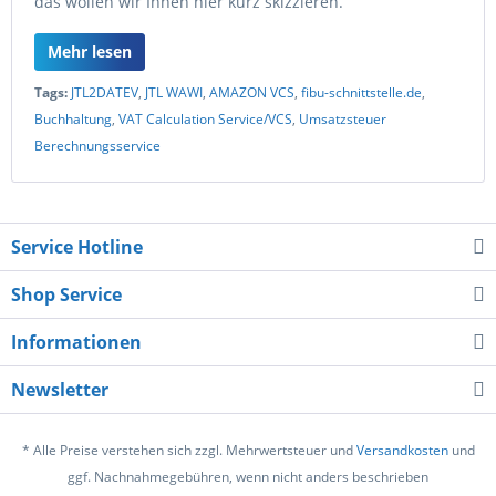
das wollen wir Ihnen hier kurz skizzieren.
Mehr lesen
Tags:
JTL2DATEV
,
JTL WAWI
,
AMAZON VCS
,
fibu-schnittstelle.de
,
Buchhaltung
,
VAT Calculation Service/VCS
,
Umsatzsteuer
Berechnungsservice
Service Hotline
Shop Service
Informationen
Newsletter
* Alle Preise verstehen sich zzgl. Mehrwertsteuer und
Versandkosten
und
ggf. Nachnahmegebühren, wenn nicht anders beschrieben