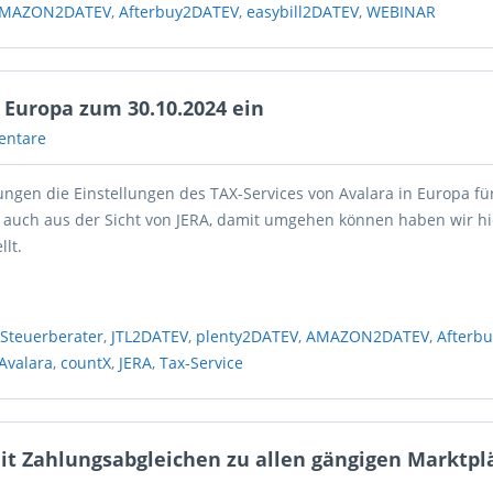
MAZON2DATEV
,
Afterbuy2DATEV
,
easybill2DATEV
,
WEBINAR
 Europa zum 30.10.2024 ein
entare
ngen die Einstellungen des TAX-Services von Avalara in Europa fü
, auch aus der Sicht von JERA, damit umgehen können haben wir hie
lt.
,
Steuerberater
,
JTL2DATEV
,
plenty2DATEV
,
AMAZON2DATEV
,
Afterb
Avalara
,
countX
,
JERA
,
Tax-Service
mit Zahlungsabgleichen zu allen gängigen Marktpl