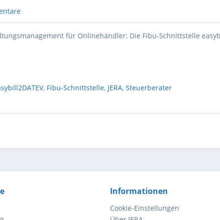
entare
ltungsmanagement für Onlinehändler: Die Fibu-Schnittstelle easy
asybill2DATEV
,
Fibu-Schnittstelle
,
JERA
,
Steuerberater
ce
Informationen
Cookie-Einstellungen
ng
Über JERA