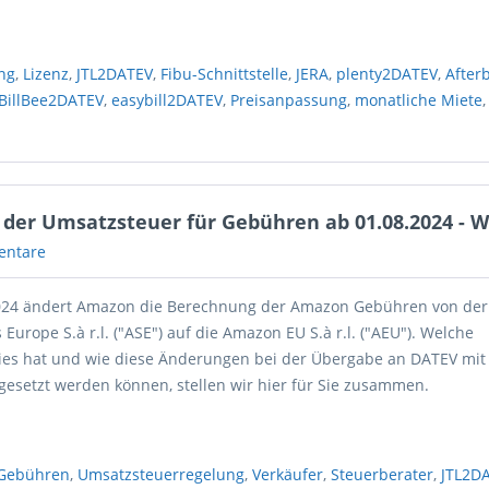
ng
,
Lizenz
,
JTL2DATEV
,
Fibu-Schnittstelle
,
JERA
,
plenty2DATEV
,
After
BillBee2DATEV
,
easybill2DATEV
,
Preisanpassung
,
monatliche Miete
der Umsatzsteuer für Gebühren ab 01.08.2024 - 
entare
024 ändert Amazon die Berechnung der Amazon Gebühren von der
Europe S.à r.l. ("ASE") auf die Amazon EU S.à r.l. ("AEU"). Welche
es hat und wie diese Änderungen bei der Übergabe an DATEV mit 
gesetzt werden können, stellen wir hier für Sie zusammen.
Gebühren
,
Umsatzsteuerregelung
,
Verkäufer
,
Steuerberater
,
JTL2D