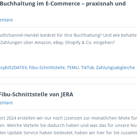
-Buchhaltung im E-Commerce – praxisnah und
entare
ltichannel-Handel konkret für Ihre Buchhaltung? Und wie behalte
 Zahlungen über Amazon, eBay, Shopify & Co. eingehen?
asybill2DATEV
,
Fibu-Schnittstelle
,
TEMU
,
TikTok
,
Zahlungsabgleiche
ibu-Schnittstelle von JERA
entare
ect 2024 erstellen wir nur noch Lizenzen zur monatlichen Miete fü
len. Welche Vorteile Sie dadurch haben und was das für unsere Nut
en Update Service haben bedeutet, haben wir hier für Sie zusamm