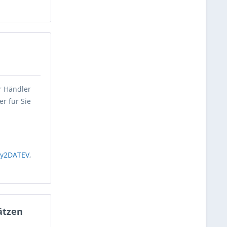
r Händler
r für Sie
uy2DATEV
,
ätzen