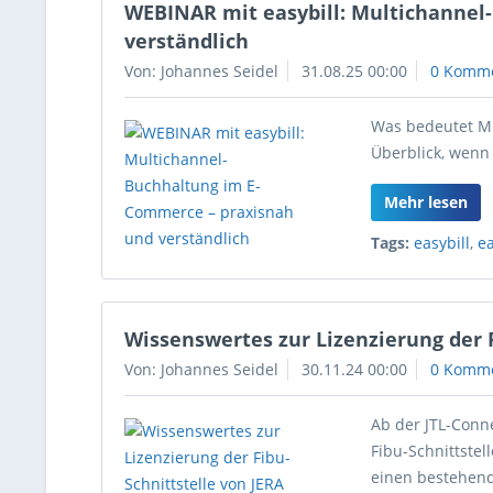
WEBINAR mit easybill: Multichannel
verständlich
Von: Johannes Seidel
31.08.25 00:00
0 Komm
Was bedeutet Mu
Überblick, wenn
Mehr lesen
Tags:
easybill
,
e
Wissenswertes zur Lizenzierung der F
Von: Johannes Seidel
30.11.24 00:00
0 Komm
Ab der JTL-Conn
Fibu-Schnittstel
einen bestehend