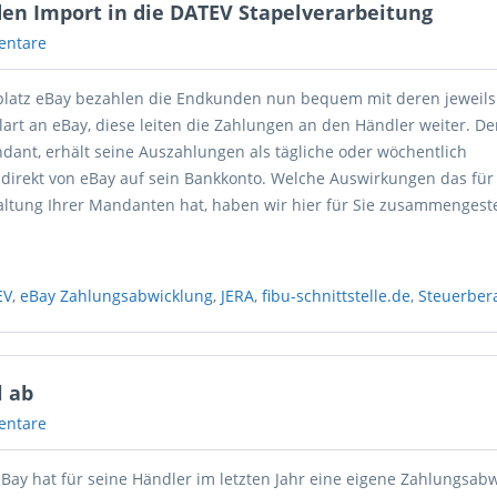
den Import in die DATEV Stapelverarbeitung
entare
latz eBay bezahlen die Endkunden nun bequem mit deren jeweils
art an eBay, diese leiten die Zahlungen an den Händler weiter. De
dant, erhält seine Auszahlungen als tägliche oder wöchentlich
irekt von eBay auf sein Bankkonto. Welche Auswirkungen das für
ltung Ihrer Mandanten hat, haben wir hier für Sie zusammengeste
EV
,
eBay Zahlungsabwicklung
,
JERA
,
fibu-schnittstelle.de
,
Steuerber
l ab
entare
eBay hat für seine Händler im letzten Jahr eine eigene Zahlungsab