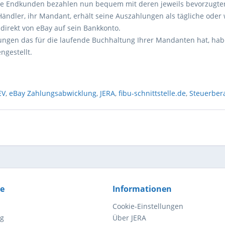
 Die Endkunden bezahlen nun bequem mit deren jeweils bevorzugter
Händler, ihr Mandant, erhält seine Auszahlungen als tägliche oder
irekt von eBay auf sein Bankkonto.
ngen das für die laufende Buchhaltung Ihrer Mandanten hat, hab
ngestellt.
EV
,
eBay Zahlungsabwicklung
,
JERA
,
fibu-schnittstelle.de
,
Steuerber
ce
Informationen
Cookie-Einstellungen
ng
Über JERA