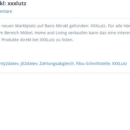
l: xxxlutz
entare
 neuen Marktplatz auf Basis Mirakl gefunden: XXXLutz. Für alle Hä
m Bereich Möbel, Home and Living verkaufen kann das eine intere
, Produkte direkt bei XXXLutz zu listen.
nty2datev
,
jtl2datev
,
Zahlungsabgleich
,
Fibu-Schnittstelle
,
XXXLutz