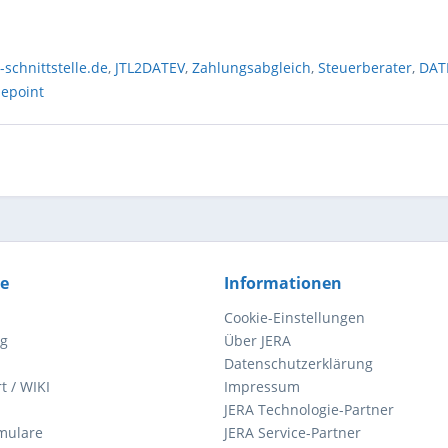
-schnittstelle.de
,
JTL2DATEV
,
Zahlungsabgleich
,
Steuerberater
,
DAT
nepoint
ce
Informationen
Cookie-Einstellungen
ng
Über JERA
Datenschutzerklärung
t / WIKI
Impressum
JERA Technologie-Partner
mulare
JERA Service-Partner