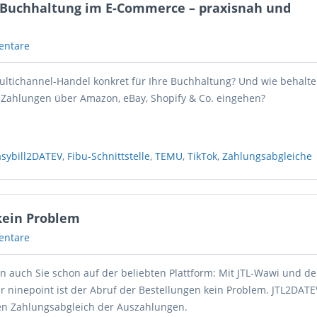
-Buchhaltung im E-Commerce – praxisnah und
entare
ltichannel-Handel konkret für Ihre Buchhaltung? Und wie behalte
 Zahlungen über Amazon, eBay, Shopify & Co. eingehen?
asybill2DATEV
,
Fibu-Schnittstelle
,
TEMU
,
TikTok
,
Zahlungsabgleiche
kein Problem
entare
n auch Sie schon auf der beliebten Plattform: Mit JTL-Wawi und d
er ninepoint ist der Abruf der Bestellungen kein Problem. JTL2DA
n Zahlungsabgleich der Auszahlungen.