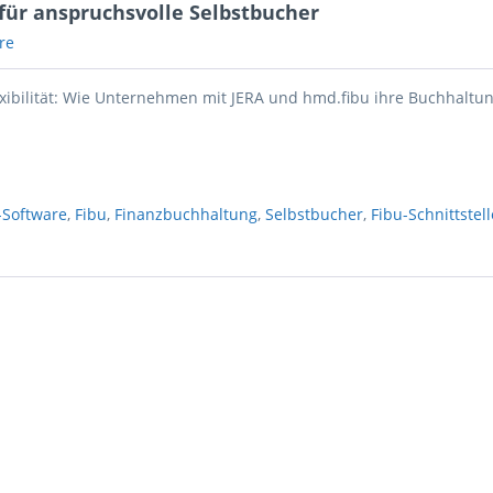
für anspruchsvolle Selbstbucher
re
lexibilität: Wie Unternehmen mit JERA und hmd.fibu ihre Buchhaltu
Software
,
Fibu
,
Finanzbuchhaltung
,
Selbstbucher
,
Fibu-Schnittstell