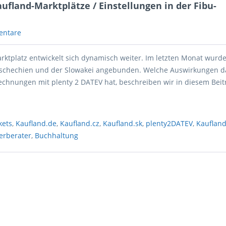
ufland-Marktplätze / Einstellungen in der Fibu-
entare
rktplatz entwickelt sich dynamisch weiter. Im letzten Monat wurd
Tschechien und der Slowakei angebunden. Welche Auswirkungen d
chnungen mit plenty 2 DATEV hat, beschreiben wir in diesem Beit
kets
,
Kaufland.de
,
Kaufland.cz
,
Kaufland.sk
,
plenty2DATEV
,
Kauflan
erberater
,
Buchhaltung