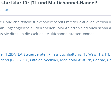
d startklar für JTL und Multichannel-Handel!
entare
ie Fibu-Schnittstelle funktioniert bereits mit der aktuellen Version 
Zahlungsabgleiche zu den "neuen" Marktplätzen sind auch schon a
ss Sie direkt in die Welt des Multichannel starten können.
re
,
JTL2DATEV
,
Steuerberater
,
Finaznbuchhaltung
,
JTL-Wawi 1.8
,
JTL
fland (DE
,
CZ
,
SK)
,
Otto.de
,
voelkner
,
MediaMarktSaturn
,
Conrad
,
C