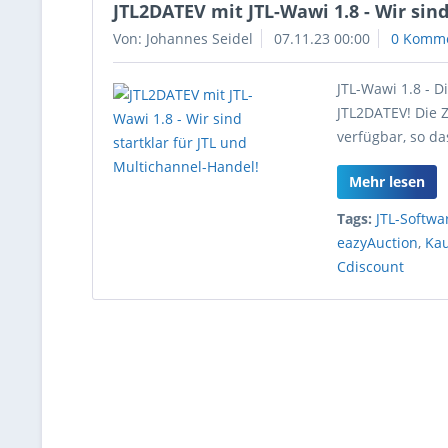
JTL2DATEV mit JTL-Wawi 1.8 - Wir sin
Von: Johannes Seidel
07.11.23 00:00
0 Komm
JTL-Wawi 1.8 - D
JTL2DATEV! Die 
verfügbar, so da
Mehr lesen
Tags:
JTL-Softwa
eazyAuction
,
Kau
Cdiscount