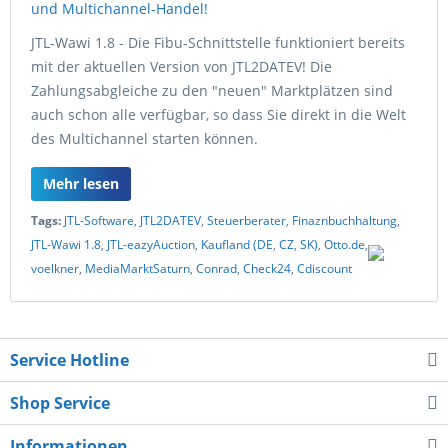
JTL-Wawi 1.8 - Die Fibu-Schnittstelle funktioniert bereits
mit der aktuellen Version von JTL2DATEV! Die
Zahlungsabgleiche zu den "neuen" Marktplätzen sind
auch schon alle verfügbar, so dass Sie direkt in die Welt
des Multichannel starten können.
Mehr lesen
Tags:
JTL-Software
,
JTL2DATEV
,
Steuerberater
,
Finaznbuchhaltung
,
JTL-Wawi 1.8
,
JTL-eazyAuction
,
Kaufland (DE
,
CZ
,
SK)
,
Otto.de
,
voelkner
,
MediaMarktSaturn
,
Conrad
,
Check24
,
Cdiscount
Service Hotline
Shop Service
Informationen