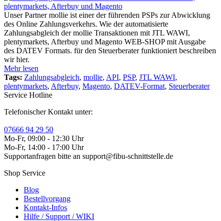
Unser Partner mollie ist einer der führenden PSPs zur Abwicklung
des Online Zahlungsverkehrs. Wie der automatisierte
Zahlungsabgleich der mollie Transaktionen mit JTL WAWI,
plentymarkets, Afterbuy und Magento WEB-SHOP mit Ausgabe
des DATEV Formats. für den Steuerberater funktioniert beschreiben
wir hier.
Mehr lesen
Tags:
Zahlungsabgleich
,
mollie
,
API
,
PSP
,
JTL WAWI
,
plentymarkets
,
Afterbuy
,
Magento
,
DATEV-Format
,
Steuerberater
Service Hotline
Telefonischer Kontakt unter:
07666 94 29 50
Mo-Fr, 09:00 - 12:30 Uhr
Mo-Fr, 14:00 - 17:00 Uhr
Supportanfragen bitte an support@fibu-schnittstelle.de
Shop Service
Blog
Bestellvorgang
Kontakt-Infos
Hilfe / Support / WIKI