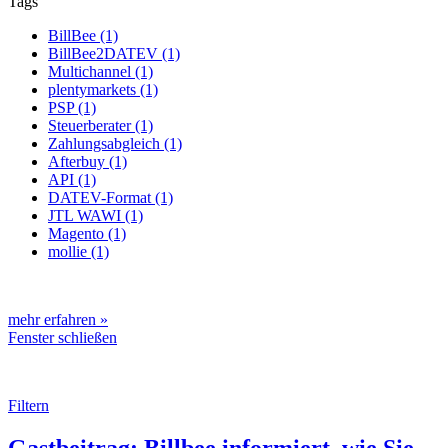
Tags
BillBee (1)
BillBee2DATEV (1)
Multichannel (1)
plentymarkets (1)
PSP (1)
Steuerberater (1)
Zahlungsabgleich (1)
Afterbuy (1)
API (1)
DATEV-Format (1)
JTL WAWI (1)
Magento (1)
mollie (1)
mehr erfahren »
Fenster schließen
Filtern
Gastbeitrag: Billbee informiert, wie Sie