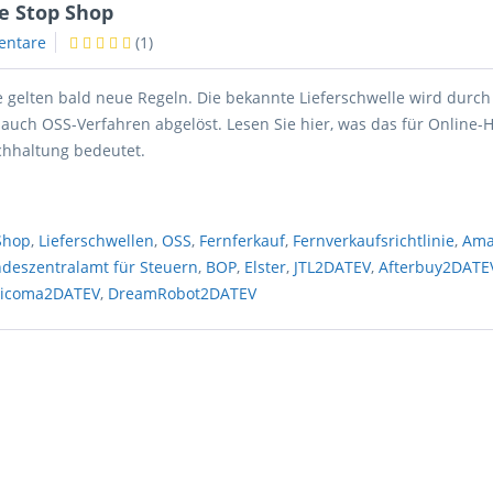
ne Stop Shop
entare
(
1
)
e gelten bald neue Regeln. Die bekannte Lieferschwelle wird durc
 auch OSS-Verfahren abgelöst. Lesen Sie hier, was das für Online-
hhaltung bedeutet.
Shop
,
Lieferschwellen
,
OSS
,
Fernferkauf
,
Fernverkaufsrichtlinie
,
Ama
deszentralamt für Steuern
,
BOP
,
Elster
,
JTL2DATEV
,
Afterbuy2DATE
ricoma2DATEV
,
DreamRobot2DATEV