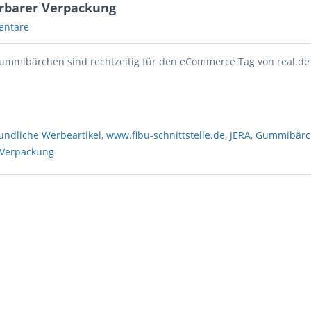
barer Verpackung
entare
mmibärchen sind rechtzeitig für den eCommerce Tag von real.de 
undliche Werbeartikel
,
www.fibu-schnittstelle.de
,
JERA
,
Gummibärc
 Verpackung