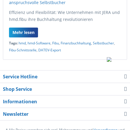
Effizienz und Flexibilität: Wie Unternehmen mit JERA und
hmd.fibu ihre Buchhaltung revolutionieren
Mehr lesen
Tags:
hmd
,
hmd-Software
,
Fibu
,
Finanzbuchhaltung
,
Selbstbucher
,
Fibu-Schnittstelle
,
DATEV-Export
Service Hotline
Shop Service
Informationen
Newsletter
* Alle Preise verstehen sich zzgl. Mehrwertsteuer und
Versandkosten
und