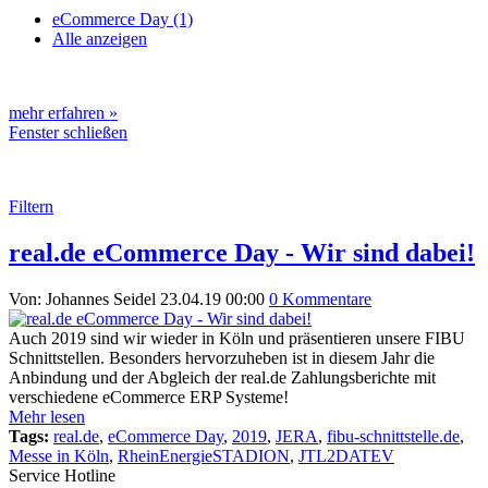
eCommerce Day (1)
Alle anzeigen
mehr erfahren »
Fenster schließen
Filtern
real.de eCommerce Day - Wir sind dabei!
Von: Johannes Seidel
23.04.19 00:00
0 Kommentare
Auch 2019 sind wir wieder in Köln und präsentieren unsere FIBU
Schnittstellen. Besonders hervorzuheben ist in diesem Jahr die
Anbindung und der Abgleich der real.de Zahlungsberichte mit
verschiedene eCommerce ERP Systeme!
Mehr lesen
Tags:
real.de
,
eCommerce Day
,
2019
,
JERA
,
fibu-schnittstelle.de
,
Messe in Köln
,
RheinEnergieSTADION
,
JTL2DATEV
Service Hotline