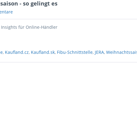
aison - so gelingt es
entare
Insights für Online-Händler
de
,
Kaufland.cz
,
Kaufland.sk
,
Fibu-Schnittstelle
,
JERA
,
Weihnachtssai