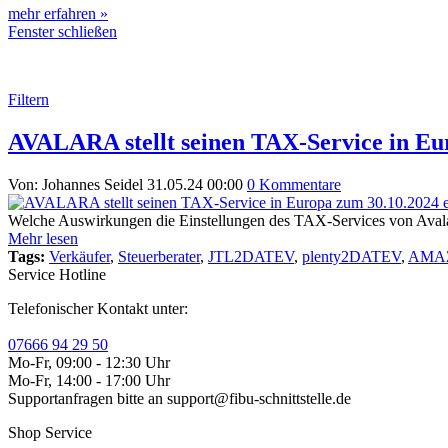
mehr erfahren »
Fenster schließen
Filtern
AVALARA stellt seinen TAX-Service in Eu
Von: Johannes Seidel
31.05.24 00:00
0 Kommentare
Welche Auswirkungen die Einstellungen des TAX-Services von Avalara
Mehr lesen
Tags:
Verkäufer
,
Steuerberater
,
JTL2DATEV
,
plenty2DATEV
,
AMA
Service Hotline
Telefonischer Kontakt unter:
07666 94 29 50
Mo-Fr, 09:00 - 12:30 Uhr
Mo-Fr, 14:00 - 17:00 Uhr
Supportanfragen bitte an support@fibu-schnittstelle.de
Shop Service