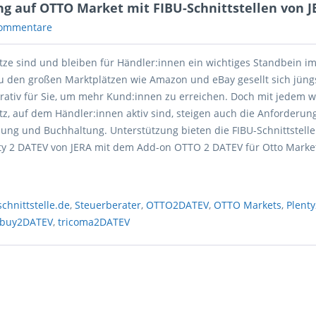
ng auf OTTO Market mit FIBU-Schnittstellen von J
ommentare
tze sind und bleiben für Händler:innen ein wichtiges Standbein i
u den großen Marktplätzen wie Amazon und eBay gesellt sich jüng
krativ für Sie, um mehr Kund:innen zu erreichen. Doch mit jedem w
tz, auf dem Händler:innen aktiv sind, steigen auch die Anforderun
ung und Buchhaltung. Unterstützung bieten die FIBU-Schnittstelle
y 2 DATEV von JERA mit dem Add-on OTTO 2 DATEV für Otto Marke
schnittstelle.de
,
Steuerberater
,
OTTO2DATEV
,
OTTO Markets
,
Plent
rbuy2DATEV
,
tricoma2DATEV