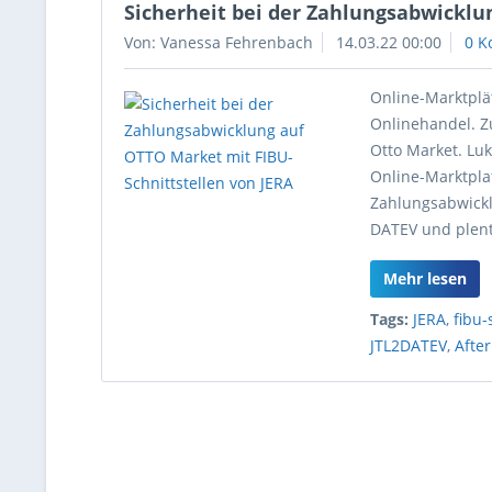
Sicherheit bei der Zahlungsabwicklu
Von: Vanessa Fehrenbach
14.03.22 00:00
0 K
Online-Marktplä
Onlinehandel. Z
Otto Market. Lu
Online-Marktpla
Zahlungsabwickl
DATEV und plent
Mehr lesen
Tags:
JERA
,
fibu-
JTL2DATEV
,
Afte