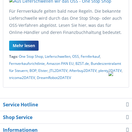
Für Fernverkäufe gelten bald neue Regeln. Die bekannte
Lieferschwelle wird durch das One Stop Shop- oder auch
OSS-Verfahren abgelöst. Lesen Sie hier, was das für
Online-Händler und deren Finanzbuchhaltung bedeutet.
Mehr lesen
Tags:
One Stop Shop
,
Lieferschwellen
,
OSS
,
Fernferkauf
,
Fernverkaufsrichtlinie
,
Amazon PAN EU
,
BZST.de
,
Bundeszentralamt
für Steuern
,
BOP
,
Elster
,
JTL2DATEV
,
Afterbuy2DATEV
,
plenty2DATEV
,
tricoma2DATEV
,
DreamRobot2DATEV
Service Hotline
Shop Service
Informationen