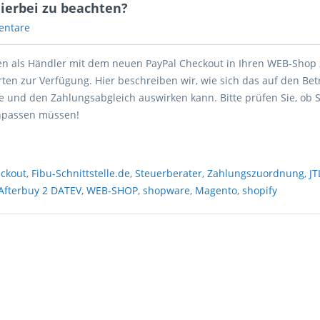
hierbei zu beachten?
entare
hnen als Händler mit dem neuen PayPal Checkout in Ihren WEB-Shop 
en zur Verfügung. Hier beschreiben wir, wie sich das auf den Betr
le und den Zahlungsabgleich auswirken kann. Bitte prüfen Sie, ob S
anpassen müssen!
eckout
,
Fibu-Schnittstelle.de
,
Steuerberater
,
Zahlungszuordnung
,
JT
Afterbuy 2 DATEV
,
WEB-SHOP
,
shopware
,
Magento
,
shopify