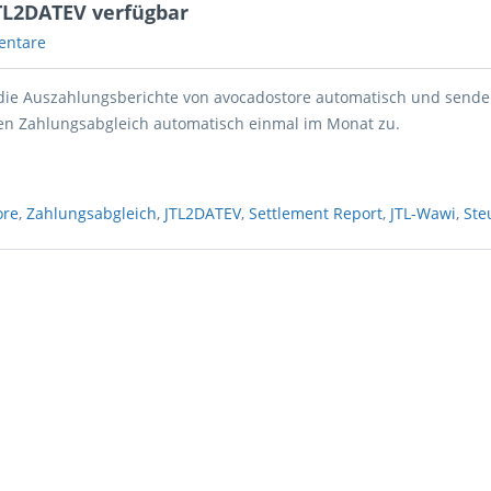
TL2DATEV verfügbar
entare
 die Auszahlungsberichte von avocadostore automatisch und sende
en Zahlungsabgleich automatisch einmal im Monat zu.
ore
,
Zahlungsabgleich
,
JTL2DATEV
,
Settlement Report
,
JTL-Wawi
,
Ste