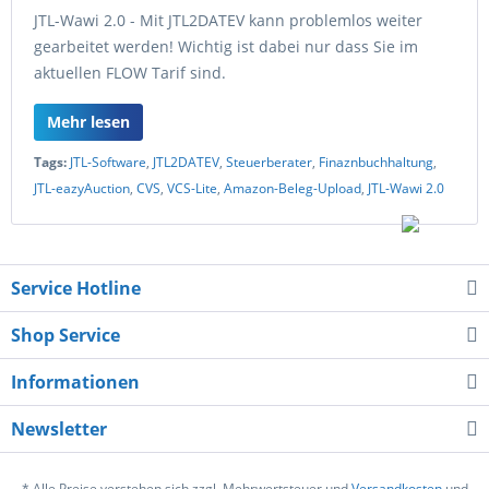
JTL-Wawi 2.0 - Mit JTL2DATEV kann problemlos weiter
gearbeitet werden! Wichtig ist dabei nur dass Sie im
aktuellen FLOW Tarif sind.
Mehr lesen
Tags:
JTL-Software
,
JTL2DATEV
,
Steuerberater
,
Finaznbuchhaltung
,
JTL-eazyAuction
,
CVS
,
VCS-Lite
,
Amazon-Beleg-Upload
,
JTL-Wawi 2.0
Service Hotline
Shop Service
Informationen
Newsletter
* Alle Preise verstehen sich zzgl. Mehrwertsteuer und
Versandkosten
und