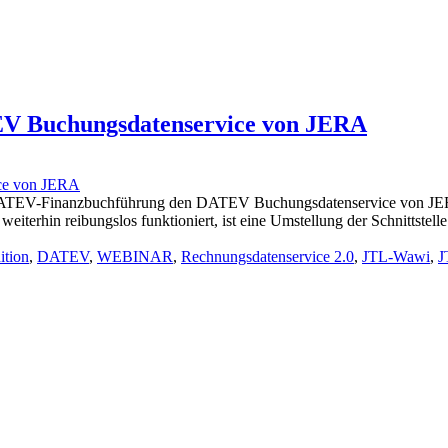
EV Buchungsdatenservice von JERA
ur DATEV-Finanzbuchführung den DATEV Buchungsdatenservice von JER
rhin reibungslos funktioniert, ist eine Umstellung der Schnittstelle 
ition
,
DATEV
,
WEBINAR
,
Rechnungsdatenservice 2.0
,
JTL-Wawi
,
J