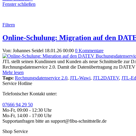
Fenster schließen
Filtern
Online-Schulung: Migration auf den DAT
Von: Johannes Seidel
18.01.26 00:00
0 Kommentare
JTL stellt seinen Kundinnen und Kunden als neue Schnittstelle z
Rechnungsdatenservice 2.0. Damit die Datenübertragung zu DATEV weite
Mehr lesen
Tags:
Rechnungsdatenservice 2.0
,
JTL-Wawi
,
JTL2DATEV
,
JTL-Ed
Service Hotline
Telefonischer Kontakt unter:
07666 94 29 50
Mo-Fr, 09:00 - 12:30 Uhr
Mo-Fr, 14:00 - 17:00 Uhr
Supportanfragen bitte an support@fibu-schnittstelle.de
Shop Service