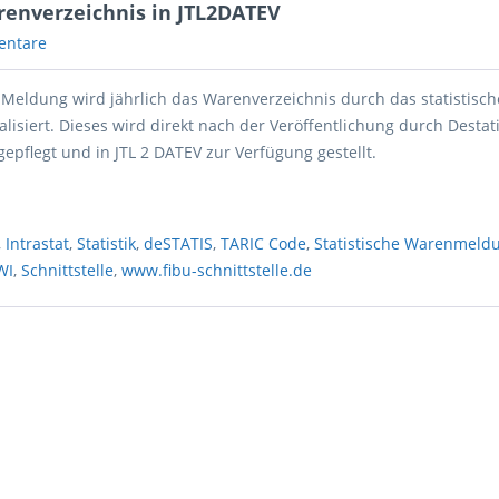
renverzeichnis in JTL2DATEV
entare
t Meldung wird jährlich das Warenverzeichnis durch das statistisch
isiert. Dieses wird direkt nach der Veröffentlichung durch Destat
ngepflegt und in JTL 2 DATEV zur Verfügung gestellt.
,
Intrastat
,
Statistik
,
deSTATIS
,
TARIC Code
,
Statistische Warenmeld
WI
,
Schnittstelle
,
www.fibu-schnittstelle.de