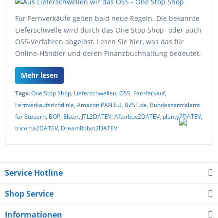
Für Fernverkäufe gelten bald neue Regeln. Die bekannte
Lieferschwelle wird durch das One Stop Shop- oder auch
OSS-Verfahren abgelöst. Lesen Sie hier, was das für
Online-Händler und deren Finanzbuchhaltung bedeutet.
Mehr lesen
Tags:
One Stop Shop
,
Lieferschwellen
,
OSS
,
Fernferkauf
,
Fernverkaufsrichtlinie
,
Amazon PAN EU
,
BZST.de
,
Bundeszentralamt
für Steuern
,
BOP
,
Elster
,
JTL2DATEV
,
Afterbuy2DATEV
,
plenty2DATEV
,
tricoma2DATEV
,
DreamRobot2DATEV
Service Hotline
Shop Service
Informationen