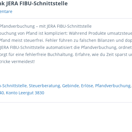
k JERA FIBU-Schnittstelle
entare
Pfandverbuchung – mit JERA FIBU-Schnittstelle
rbuchung von Pfand ist kompliziert: Während Produkte umsatzsteuer
 Pfand meist steuerfrei. Fehler führen zu falschen Bilanzen und do
JERA FIBU-Schnittstelle automatisiert die Pfandverbuchung, ordnet
orgt für eine fehlerfreie Buchhaltung. Erfahre, wie du Zeit sparst 
stricke vermeidest!
u-Schnittstelle
,
Steuerberatung
,
Gebinde
,
Erlöse
,
Pfandverbuchung
40
,
Konto Leergut 3830