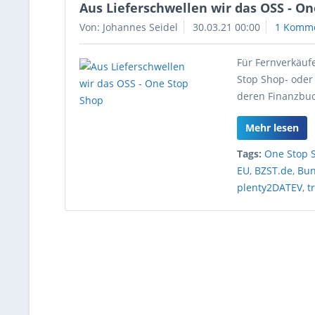
Aus Lieferschwellen wir das OSS - O
Von: Johannes Seidel
30.03.21 00:00
1 Komm
Für Fernverkäuf
Stop Shop- oder
deren Finanzbuc
Mehr lesen
Tags:
One Stop 
EU
,
BZST.de
,
Bun
plenty2DATEV
,
t