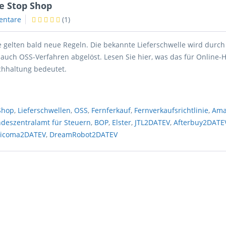
ne Stop Shop
entare
(
1
)
e gelten bald neue Regeln. Die bekannte Lieferschwelle wird durc
 auch OSS-Verfahren abgelöst. Lesen Sie hier, was das für Online-
hhaltung bedeutet.
Shop
,
Lieferschwellen
,
OSS
,
Fernferkauf
,
Fernverkaufsrichtlinie
,
Ama
deszentralamt für Steuern
,
BOP
,
Elster
,
JTL2DATEV
,
Afterbuy2DATE
ricoma2DATEV
,
DreamRobot2DATEV